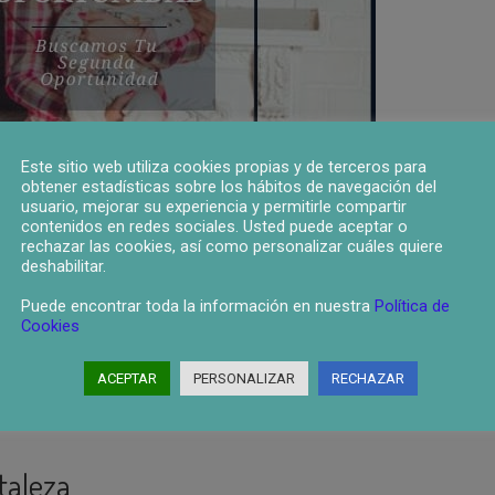
Este sitio web utiliza cookies propias y de terceros para
obtener estadísticas sobre los hábitos de navegación del
usuario, mejorar su experiencia y permitirle compartir
contenidos en redes sociales. Usted puede aceptar o
rechazar las cookies, así como personalizar cuáles quiere
deshabilitar.
Puede encontrar toda la información en nuestra
Política de
Getafe da la oportunidad a todas los vecinos de Getafe que debido a deu
Cookies
carga financiera que esas deudas han producido y favorecer aportando la m
ACEPTAR
PERSONALIZAR
RECHAZAR
taleza