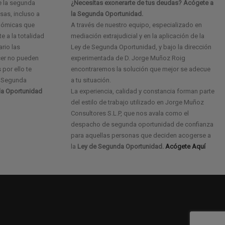
e la segunda
¿Necesitas exonerarte de tus deudas? Acógete a
as, incluso a
la Segunda Oportunidad.
onómicas que
A través de nuestro equipo, especializado en
e a la totalidad
mediación extrajudicial y en la aplicación de la
ario las
Ley de Segunda Oportunidad, y bajo la dirección
cer no pueden
experimentada de D. Jorge Muñoz Roig
 por ello te
encontraremos la solución que mejor se adecue
e Segunda
a tu situación.
a Oportunidad
La experiencia, calidad y constancia forman parte
del estilo de trabajo utilizado en Jorge Muñoz
Consultores S.L.P, que nos avala como el
despacho de segunda oportunidad de confianza
para aquellas personas que deciden acogerse a
la
Ley de Segunda Oportunidad.
Acógete Aquí