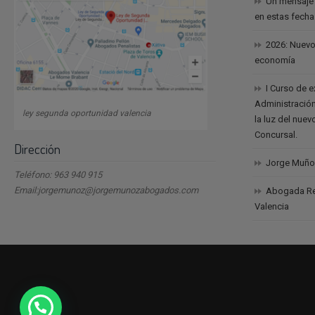
Un mensaje
en estas fech
2026: Nuevo
economía
I Curso de 
Administración
ley segunda oportunidad valencia
la luz del nue
Concursal.
Dirección
Jorge Muño
Teléfono: 963 940 915
Email:jorgemunoz@jorgemunozabogados.com
Abogada Reb
Valencia