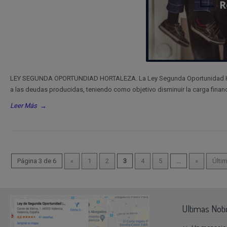
LEY SEGUNDA OPORTUNDIAD HORTALEZA. La Ley Segunda Oportunidad Hort
a las deudas producidas, teniendo como objetivo disminuir la carga financ
Leer Más
→
Página 3 de 6
«
1
2
3
4
5
...
»
Últim
Ultimas Noti