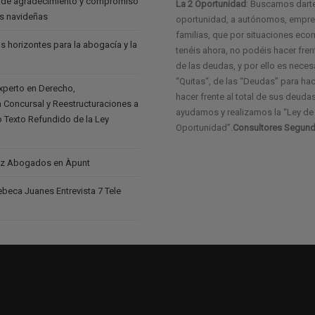
 de agradecimiento y compromiso
La 2 Oportunidad
: Buscamos dart
as navideñas
oportunidad, a autónomos, empres
familias, que por situaciones ec
s horizontes para la abogacía y la
tenéis ahora, no podéis hacer frent
de las deudas, y por ello es neces
“Quitas“, de las “Deudas” para ha
experto en Derecho,
hacer frente al total de sus deudas
 Concursal y Reestructuraciones a
ayudamos y realizamos la “Ley d
vo Texto Refundido de la Ley
Oportunidad”.
Consultores Segund
z Abogados en Àpunt
eca Juanes Entrevista 7 Tele