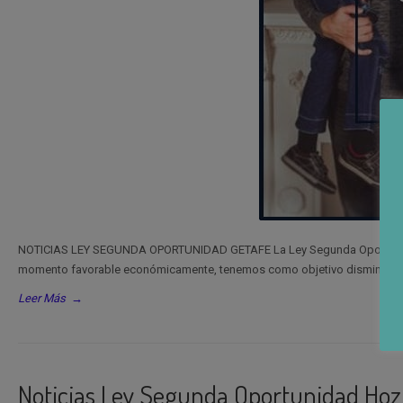
NOTICIAS LEY SEGUNDA OPORTUNIDAD GETAFE La Ley Segunda Oportunidad 
momento favorable económicamente, tenemos como objetivo disminuir la 
Leer Más
→
Noticias Ley Segunda Oportunidad Hoz